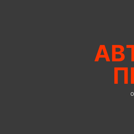
АВ
П
О